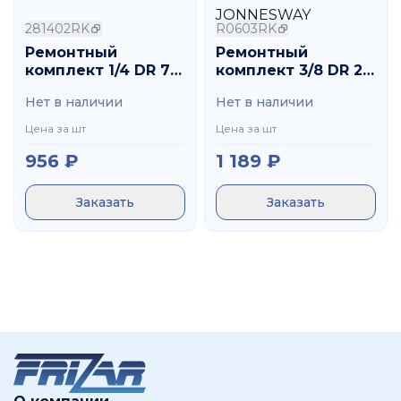
281402RK
R0603RK
Ремонтный
Ремонтный
комплект 1/4 DR 72
комплект 3/8 DR 24
зубца для
зубца для
Нет в наличии
Нет в наличии
рукоятки
рукоятки
трещоточной
трещоточной
Цена за шт
Цена за шт
281402RK OMBRA
R0603RK
956
₽
1 189
₽
JONNESWAY
Заказать
Заказать