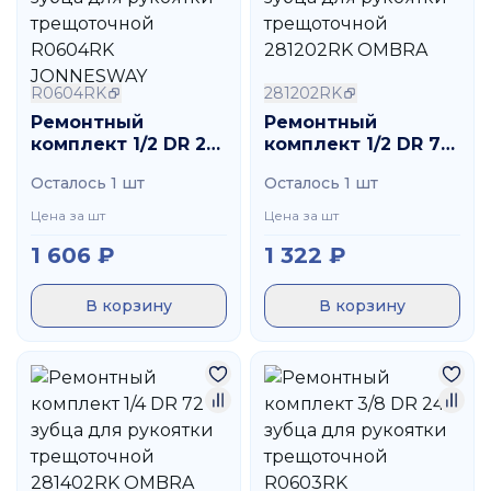
R0604RK
281202RK
Ремонтный
Ремонтный
комплект 1/2 DR 24
комплект 1/2 DR 72
зубца для
зубца для
Осталось 1 шт
Осталось 1 шт
рукоятки
рукоятки
трещоточной
трещоточной
Цена за шт
Цена за шт
R0604RK
281202RK OMBRA
1 606
₽
1 322
₽
JONNESWAY
В корзину
В корзину