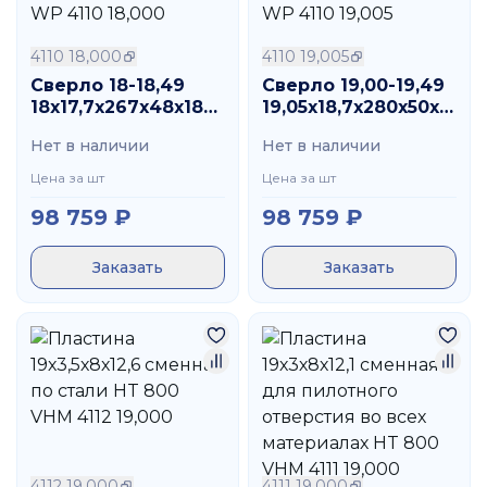
4110 18,000
4110 19,005
Сверло 18-18,49
Сверло 19,00-19,49
18х17,7х267х48х188,4
19,05х18,7х280х50х198,7
со сменными
со сменными
Нет в наличии
Нет в наличии
пластинами HT 800
пластинами HT 800
WP 4110 18,000
WP 4110 19,005
Цена за шт
Цена за шт
98 759
₽
98 759
₽
Заказать
Заказать
4112 19,000
4111 19,000