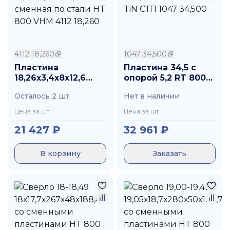
4112 18,260
1047 34,500
Пластина
Пластина 34,5 с
18,26х3,4х8х12,6
опорой 5,2 RT 800
сменная по стали
TiN СТП 1047 34,500
Осталось 2 шт
Нет в наличии
HT 800 VHM 4112
18,260
Цена за шт
Цена за шт
21 427
₽
32 961
₽
В корзину
Заказать