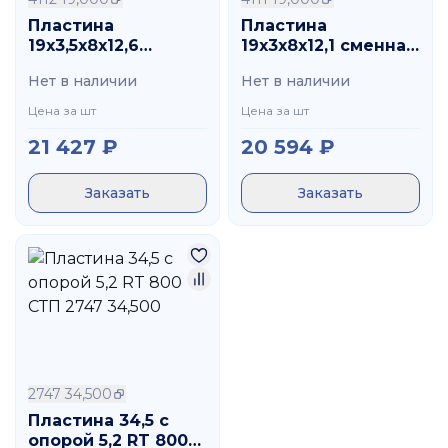
Пластина
Пластина
19х3,5х8х12,6
19х3х8х12,1 сменная
сменная по стали
для пилотного
Нет в наличии
Нет в наличии
HT 800 VHM 4112
отверстия во всех
19,000
материалах HT 800
Цена за шт
Цена за шт
VHM 4111 19,000
21 427
₽
20 594
₽
Заказать
Заказать
2747 34,500
Пластина 34,5 с
опорой 5,2 RT 800