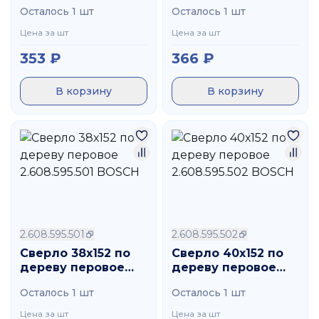
2.608.595.498
2.608.595.500
Осталось 1 шт
Осталось 1 шт
BOSCH
BOSCH
Цена за шт
Цена за шт
353
₽
366
₽
В корзину
В корзину
2.608.595.501
2.608.595.502
Сверло 38х152 по
Сверло 40х152 по
дереву перовое
дереву перовое
2.608.595.501 BOSCH
2.608.595.502
Осталось 1 шт
Осталось 1 шт
BOSCH
Цена за шт
Цена за шт