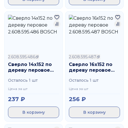
2.608.595.486
2.608.595.487
Сверло 14х152 по
Сверло 16х152 по
дереву перовое
дереву перовое
2.608.595.486
2.608.595.487
Осталось 1 шт
Осталось 1 шт
BOSCH
BOSCH
Цена за шт
Цена за шт
237
₽
256
₽
В корзину
В корзину