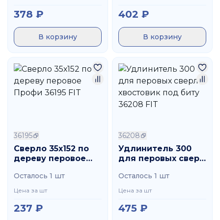
378
₽
402
₽
В корзину
В корзину
36195
36208
Сверло 35х152 по
Удлинитель 300
дереву перовое
для перовых сверл
Профи 36195 FIT
хвостовик под биту
Осталось 1 шт
Осталось 1 шт
36208 FIT
Цена за шт
Цена за шт
237
₽
475
₽