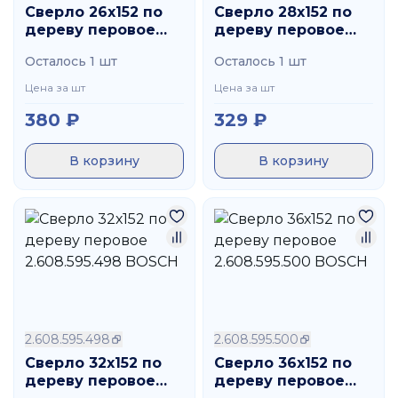
Сверло 26х152 по
Сверло 28х152 по
дереву перовое
дереву перовое
2.608.595.495
2.608.595.496
Осталось 1 шт
Осталось 1 шт
BOSCH
BOSCH
Цена за шт
Цена за шт
380
₽
329
₽
В корзину
В корзину
2.608.595.498
2.608.595.500
Сверло 32х152 по
Сверло 36х152 по
дереву перовое
дереву перовое