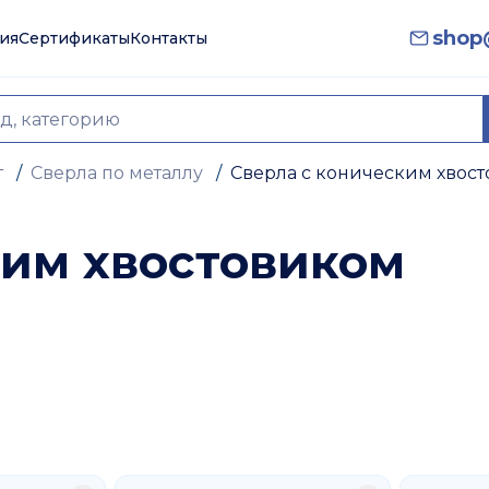
shop@
ия
Сертификаты
Контакты
т
/
Сверла по металлу
/
Сверла с коническим хвос
ким хвостовиком
ющий конусную форму в задней части, которая предн
сацию. Это предотвращает скольжение и вибрацию, 
ком можно для сверления отверстий. Их особенности
аненный стандарт, обозначенный номером от 0 до 8.
e (B&S taper) – встречается реже, используется на
чение. Хвостовик должен соответствовать патрону.