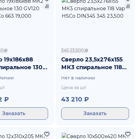
ные очки, перчатки, спецодежду, обращайтесь со
 месте, чтобы предотвратить коррозию.
вил безопасности возможны серьезные травмы.
00
345 23,500
угое можно в компании Фризар. Широкий выбор
 19х186х88
Сверло 23,5х276х155
 ваших целей.
пиральное 130
МК3 спиральное 118
TiN HSCo 663
Vap HSCo DIN345 345
аличии
Нет в наличии
23,500
шт
Цена за шт
2
₽
43 210
₽
Заказать
Заказать