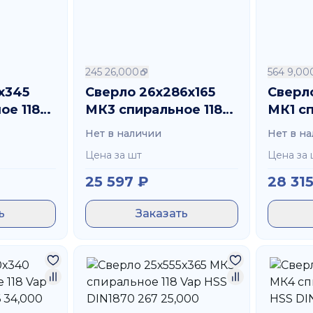
245 26,000
564 9,00
х345
Сверло 26х286х165
Сверл
ое 118
МК3 спиральное 118
МК1 с
70 267
Vap HSS DIN345 245
GT100 
Нет в наличии
Нет в н
26,000
564 9,
Цена за шт
Цена за 
25 597
₽
28 31
ь
Заказать