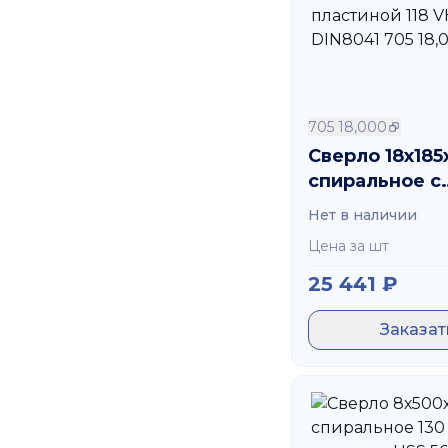
705 18,000
Сверло 18х18
спиральное с
напайной пла
Нет в наличии
118 VHM DIN80
Цена за шт
18,000
25 441
₽
Заказат