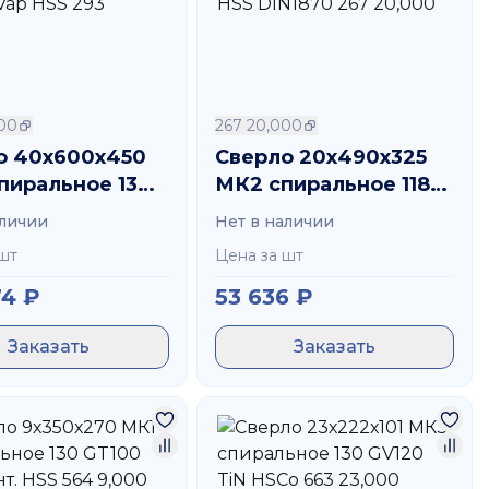
00
267 20,000
о 40х600х450
Сверло 20х490х325
пиральное 130
МК2 спиральное 118
Vap HSS 293
Vap HSS DIN1870 267
аличии
Нет в наличии
0
20,000
шт
Цена за шт
74
₽
53 636
₽
Заказать
Заказать