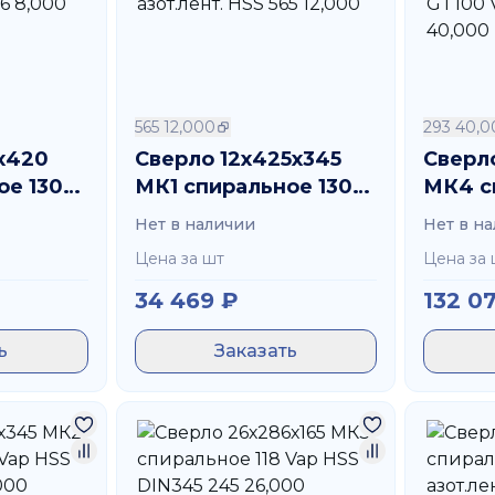
565 12,000
293 40,0
х420
Сверло 12х425х345
Сверл
ое 130
МК1 спиральное 130
МК4 с
нт. HSS
GT100 азот.лент. HSS
GT100 
Нет в наличии
Нет в н
565 12,000
40,00
Цена за шт
Цена за 
34 469
₽
132 0
ь
Заказать