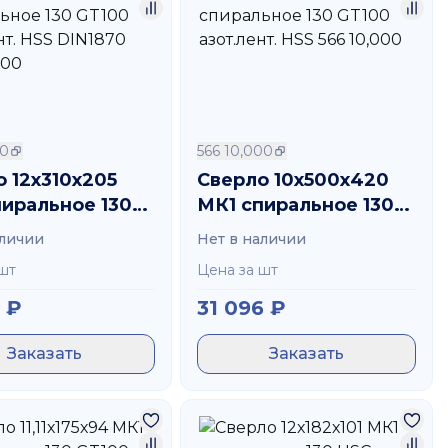
00
566 10,000
 12х310х205
Сверло 10х500х420
пиральное 130
МК1 спиральное 130
азот.лент. HSS
GT100 азот.лент. HSS
аличии
Нет в наличии
0 526 12,000
566 10,000
шт
Цена за шт
₽
31 096
₽
Заказать
Заказать