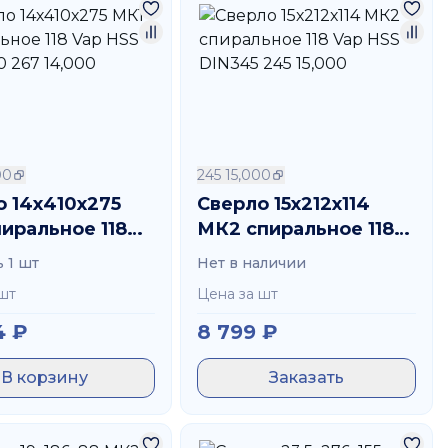
азной плотностью.
 габаритов отверстия.
нием;
 использовать значительные усилия;
жает затраты на замену;
00
245 15,000
енты;
о 14х410х275
Сверло 15х212х114
иральное 118
МК2 спиральное 118
 применение делает их незаменимыми в
S DIN1870 267
Vap HSS DIN345 245
 1 шт
Нет в наличии
15,000
шт
Цена за шт
, убедившись, что оно плотно прилегает к нему.
4
₽
8 799
₽
ерно, чтобы не повредить элементы. Выберите
аботки металла, чтобы уменьшить трение и износ.
В корзину
Заказать