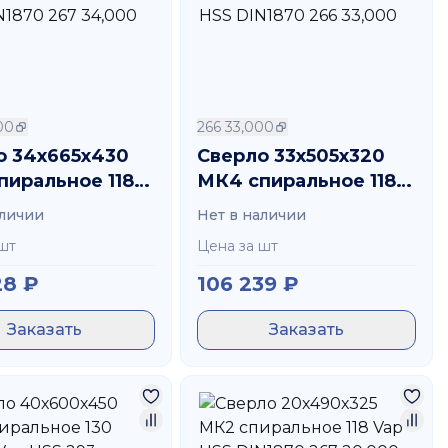
00
266 33,000
о 34х665х430
Сверло 33х505х320
пиральное 118
МК4 спиральное 118
S DIN1870 267
Vap HSS DIN1870 266
аличии
Нет в наличии
0
33,000
шт
Цена за шт
28
₽
106 239
₽
Заказать
Заказать