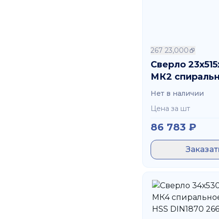
267 23,000
Сверло 23х515
МК2 спиральн
Vap HSS DIN18
Нет в наличии
23,000
Цена за шт
86 783
₽
Заказат