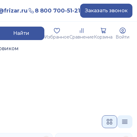
frizar.ru
8 800 700-51-21
Заказать звонок
Найти
Избранное
Сравнение
Корзина
Войти
товиком
азначена для вставки в соответствующий патрон
обеспечивая стабильность и точность.
:
 Jarno taper – меньше распространен, используется
 некотором устаревшем оборудовании.