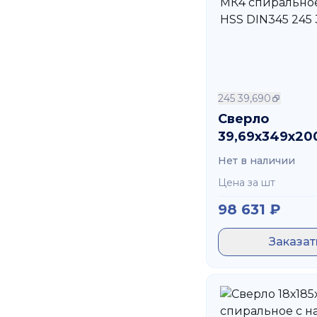
245 39,690
Сверло
39,69х349х20
спиральное 11
Нет в наличии
HSS DIN345 2
Цена за шт
39,690
98 631
₽
Заказат