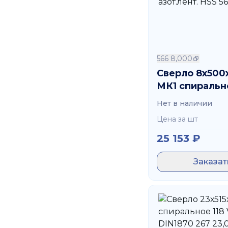
566 8,000
Сверло 8х500
МК1 спиральн
GT100 азот.ле
Нет в наличии
566 8,000
Цена за шт
25 153
₽
Заказат