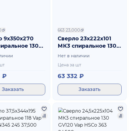
0
663 23,000
о 9х350х270
Сверло 23х222х101
пиральное 130
МК3 спиральное 130
азот.лент. HSS
GV120 TiN HSCo 663
аличии
Нет в наличии
000
23,000
шт
Цена за шт
5
₽
63 332
₽
Заказать
Заказать