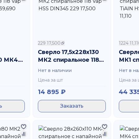
229 17,500
1224 11,1
Сверло 17,5х228х130
Сверло
0 МК4
МК2 спиральное 118
МК1 с
8 Vap
Vap HSS DIN345 229
GT100
Нет в наличии
Нет в н
45
17,500
DIN345
Цена за шт
Цена за 
14 895
₽
44 33
ь
Заказать