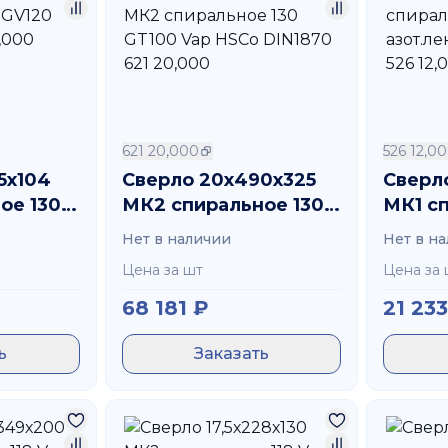
621 20,000
526 12,0
5х104
Сверло 20х490х325
Сверло
ое 130
МК2 спиральное 130
МК1 с
Co 363
GT100 Vap HSCo
GT100 
Нет в наличии
Нет в н
DIN1870 621 20,000
DIN187
Цена за шт
Цена за 
68 181
₽
21 233
ь
Заказать