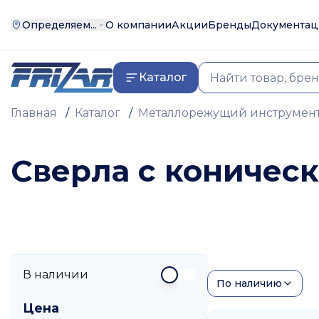
Определяем...
О компании
Акции
Бренды
Документац
Каталог
Главная
/
Каталог
/
Металлорежущий инструмен
Сверла с коничес
Сверло с коническим хвостовиком – это тип, име
станка. Она обеспечивает точную и надежную фик
Характеристики
Купить сверла по металлу с коническим хвостови
Стандарты. Morse taper (Морзе) – самый распростр
В наличии
По наличию
в основном на специальных станках. Brown & Sharp
Размеры. Диаметр, длина – влияет на глубину и се
Цена