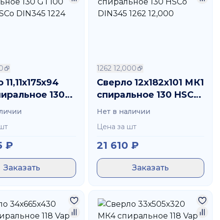
10
1262 12,000
 11,11х175х94
Сверло 12х182х101 МК1
пиральное 130
спиральное 130 HSCо
 TiAIN HSCo
DIN345 1262 12,000
аличии
Нет в наличии
 1224 11,110
шт
Цена за шт
5
₽
21 610
₽
Заказать
Заказать