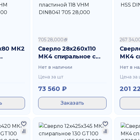
705 28,000
267 34,0
5х80 МК2
Сверло 28х260х110
Сверл
МК4 спиральное с
МК4 с
стиной
напайной пластиной
Vap HS
Нет в наличии
Нет в н
41 705
118 VHM DIN8041 705
34,00
Цена за шт
Цена за 
28,000
73 560
₽
201 2
ь
Заказать