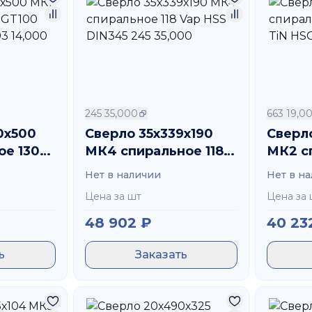
ерегреву и повреждению.
/х – соблюдение правил безопасности. Носите защит
еждений.
нос или повреждения. Храните его в сухом и чистом
ожности и профессионализма. При несоблюдении пра
245 35,000
663 19,0
тки
, инвентарь для
обработки отверстий
и много др
0х500
Сверло 35х339х190
Сверло
ки позволяют выбрать оптимальный инвентарь для
ое 130
МК4 спиральное 118
МК2 с
нт. HSS
Vap HSS DIN345 245
GV120 
Нет в наличии
Нет в н
35,000
19,000
Цена за шт
Цена за 
48 902
₽
40 23
ь
Заказать