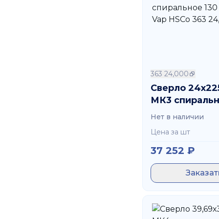
363 24,000
Сверло 24х22
МК3 спиральн
GV120 Vap HS
Нет в наличии
24,000
Цена за шт
37 252
₽
Заказат