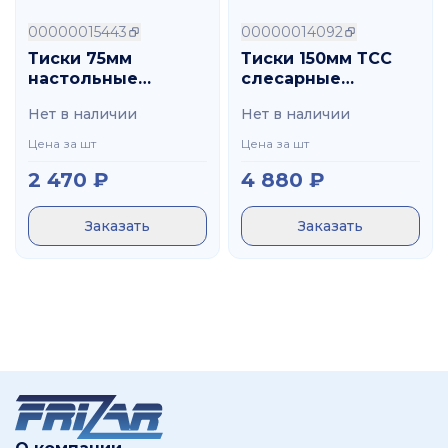
00000015443
00000014092
Тиски 75мм
Тиски 150мм ТСС
настольные
слесарные
крепление
неповоротные CNIC
Нет в наличии
Нет в наличии
струбциной CNIC
Цена за шт
Цена за шт
2 470
₽
4 880
₽
Заказать
Заказать