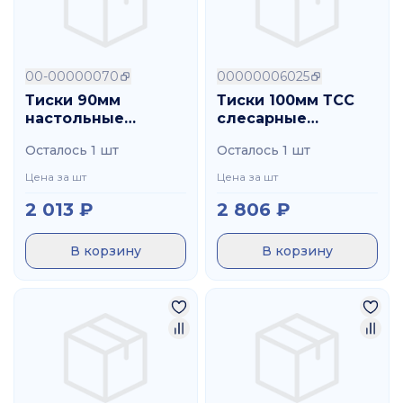
00-00000070
00000006025
Тиски 90мм
Тиски 100мм ТСС
настольные
слесарные
крепление
неповоротные CNIC
Осталось 1 шт
Осталось 1 шт
струбциной CNIC
Цена за шт
Цена за шт
2 013
₽
2 806
₽
В корзину
В корзину