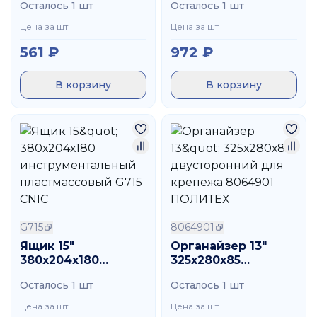
Осталось 1 шт
Осталось 1 шт
пластмассовый G-
716 CNIC
Цена за шт
Цена за шт
561
₽
972
₽
В корзину
В корзину
G715
8064901
Ящик 15"
Органайзер 13"
380х204х180
325х280х85
инструментальный
двусторонний для
Осталось 1 шт
Осталось 1 шт
пластмассовый
крепежа 8064901
G715 CNIC
ПОЛИТЕХ
Цена за шт
Цена за шт