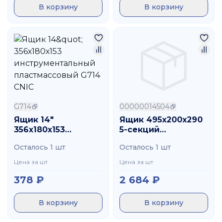
В корзину
В корзину
G714
00000014504
Ящик 14"
Ящик 495х200х290
356х180х153
5-секций
инструментальный
инструментальный,ме
Осталось 1 шт
Осталось 1 шт
пластмассовый
CNIC
G714 CNIC
Цена за шт
Цена за шт
378
₽
2 684
₽
В корзину
В корзину