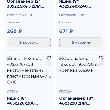
Органайзер 12"
Ящик 17"
30х22,5х4,5 для
432х248х240
крепежа 65651 FIT
инструментальный
Осталось 1 шт
Осталось 1 шт
пластмассовый
G717 CNIC
Цена за шт
Цена за шт
268
₽
671
₽
В корзину
В корзину
G716
65650
Ящик 16"
Органайзер 18"
405х226х208
46х32х8 для
инструментальный
крепежа 65650 FIT