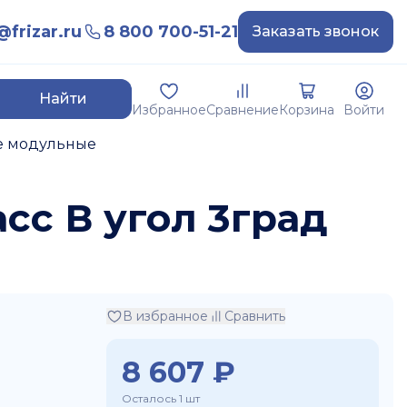
frizar.ru
8 800 700-51-21
Заказать звонок
Найти
Избранное
Сравнение
Корзина
Войти
е модульные
асс В угол 3град
В избранное
Сравнить
8 607
₽
Осталось 1 шт