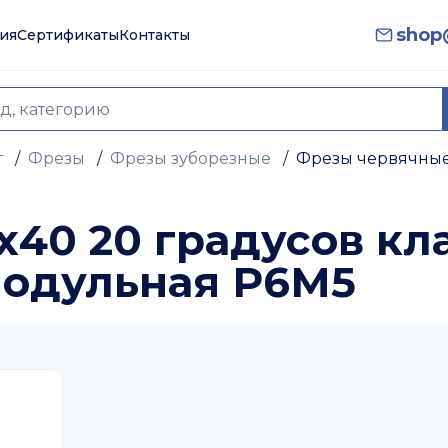
shop@
ия
Сертификаты
Контакты
т
/
Фрезы
/
Фрезы зуборезные
/
Фрезы червячны
х40 20 градусов кл
модульная Р6М5