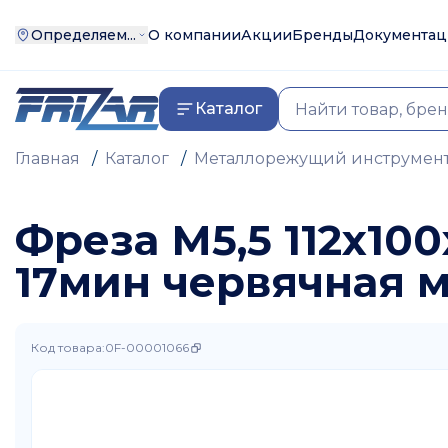
Определяем...
О компании
Акции
Бренды
Документац
Каталог
Главная
/
Каталог
/
Металлорежущий инструмен
Фреза М5,5 112х100
17мин червячная 
Код товара
:
0F-00001066