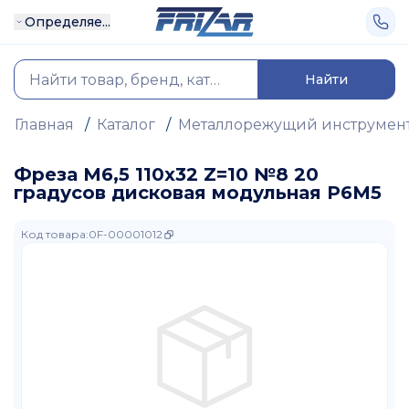
Определяе...
Найти
Главная
/
Каталог
/
Металлорежущий инструмен
Фреза М6,5 110х32 Z=10 №8 20
градусов дисковая модульная Р6М5
Код товара
:
0F-00001012