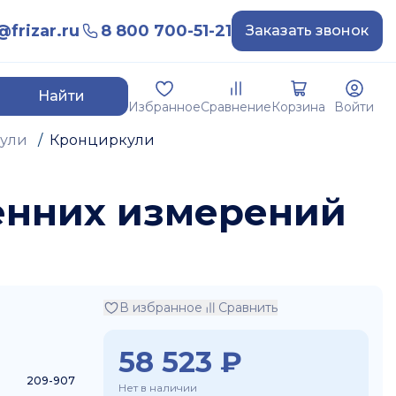
frizar.ru
8 800 700-51-21
Заказать звонок
Найти
Избранное
Сравнение
Корзина
Войти
кули
/
Кронциркули
ренних измерений
В избранное
Сравнить
58 523
₽
209-907
Нет в наличии