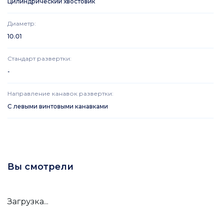
Цилиндрический хвостовик
Диаметр
:
10.01
Стандарт развертки
:
-
Направление канавок развертки
:
С левыми винтовыми канавками
Вы смотрели
Загрузка...