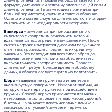
диаметр отпечатка, а показатель рассчитывается по
формуле, учитывающей величину вдавливающей силы и
диаметр отпечатка. Такая методика применима при
большой зернистости, крупных и толстых образцах.
Однако это компенсируется длительностью, некоторым
смягчением из-за неоднородности материала.
Виккерса
– измеряется при помощи алмазного
индентера с квадратным основанием, который
вдавливается под определенным давлением. После
снятия нагрузки измеряются диагонали полученного
отпечатка, производится расчет по их среднему
значению. Это подходит для всех типов образцов,
включая тонкие пленки, при этом обеспечивается
высокая точность, воспроизводимость. Процесс
длительный, требует больше времени обработку
данных, а образец следует тщательно подготовить.
Шора
– вдавливание пружинного индентера в
анализируемую поверхность. Измеряют глубину, на
которую индентер погружается под воздействием
пружины. Способ широко применяется для мягких
материалов, таких как резина и пластмассы, удобный,
быстрый. Но он может давать неполные данные в
зависимости от условий измерения, времени,
температуры.