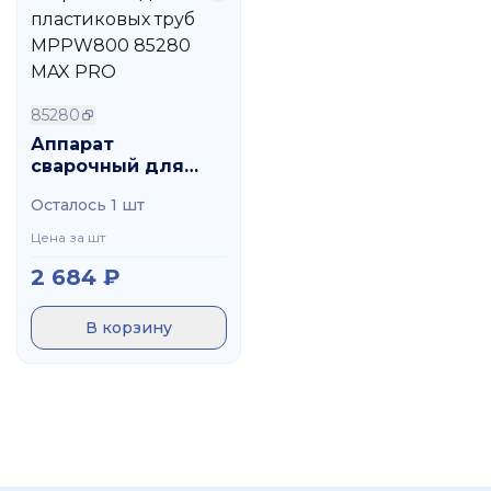
85280
Аппарат
сварочный для
пластиковых труб
Осталось 1 шт
MPPW800 85280
MAX PRO
Цена за шт
2 684
₽
В корзину