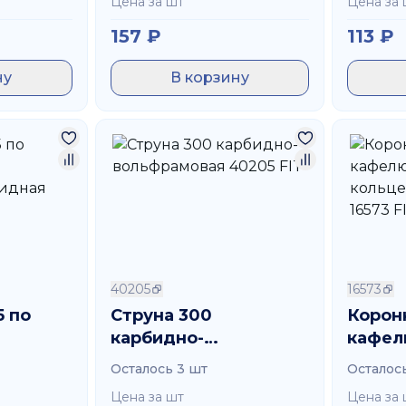
Цена за шт
Цена за 
157
₽
113
₽
ну
В корзину
40205
16573
5 по
Струна 300
Корон
карбидно-
кафел
рбидная
вольфрамовая 40205
кольц
Осталось 3 шт
Осталос
FIT
16573 
Цена за шт
Цена за 