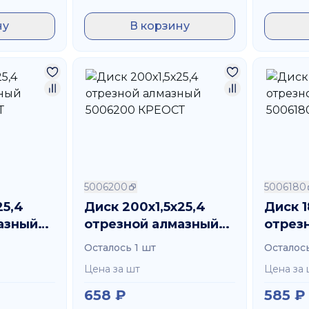
ну
В корзину
5006200
5006180
25,4
Диск 200х1,5х25,4
Диск 1
азный
отрезной алмазный
отрез
ОСТ
5006200 КРЕОСТ
50061
Осталось 1 шт
Осталось
Цена за шт
Цена за 
658
₽
585
₽