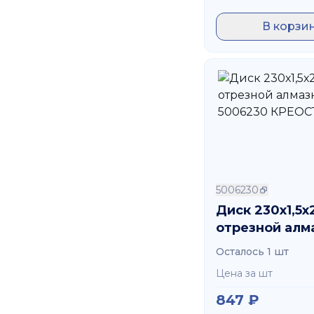
В корзи
5006230
Диск 230х1,5х
отрезной алм
5006230 КРЕ
Осталось 1 шт
Цена за шт
847
₽