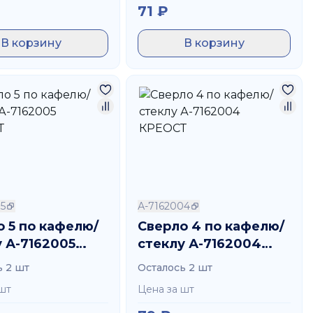
71
₽
В корзину
В корзину
5
А-7162004
о 5 по кафелю/
Сверло 4 по кафелю/
 А-7162005
стеклу А-7162004
СТ
КРЕОСТ
ь 2 шт
Осталось 2 шт
шт
Цена за шт