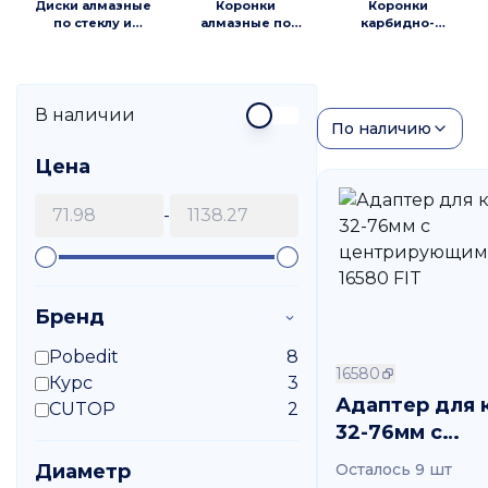
Диски алмазные
Коронки
Коронки
по стеклу и
алмазные по
карбидно-
кафелю
стеклу и кафелю
вольфрамовые
по кафелю,
адаптеры для
коронок
В наличии
По наличию
Цена
-
Бренд
Pobedit
8
16580
Курс
3
Адаптер для 
CUTOP
2
32-76мм с
центрирующ
Диаметр
Осталось 9 шт
сверлом 16580