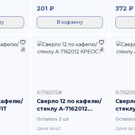
201
₽
372
₽
ну
В корзину
А-7162012
А-716201
 кафелю/
Сверло 12 по кафелю/
Сверло
FIT
стеклу А-7162012
стеклу
КРЕОСТ
КРЕО
Осталось 2 шт
Осталос
Цена за шт
Цена за 