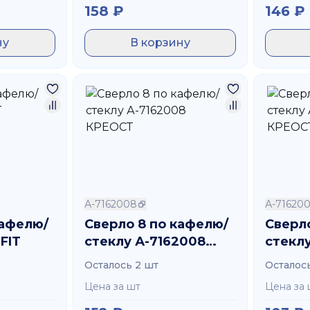
158
₽
146
₽
ну
В корзину
А-7162008
А-716200
кафелю/
Сверло 8 по кафелю/
Сверл
FIT
стеклу А-7162008
стеклу
КРЕОСТ
КРЕО
Осталось 2 шт
Осталос
Цена за шт
Цена за 