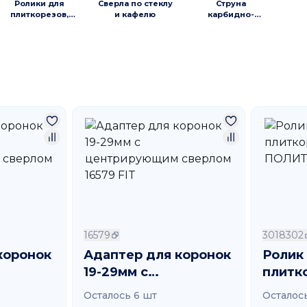
Ролики для
Сверла по стеклу
Струна
плиткорезов,
и кафелю
карбидно-
стеклорезы
вольфрамовая
16579
3018302
коронок
Адаптер для коронок
Ролик 
19-29мм с
плитк
им
центрирующим
ПОЛИ
Осталось 6 шт
Осталос
 FIT
сверлом 16579 FIT