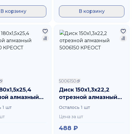
В корзину
В корзину
5006150
80х1,5х25,4
Диск 150х1,3х22,2
ной алмазный
отрезной алмазный
80 КРЕОСТ
5006150 КРЕОСТ
 1 шт
Осталось 1 шт
шт
Цена за шт
488
₽