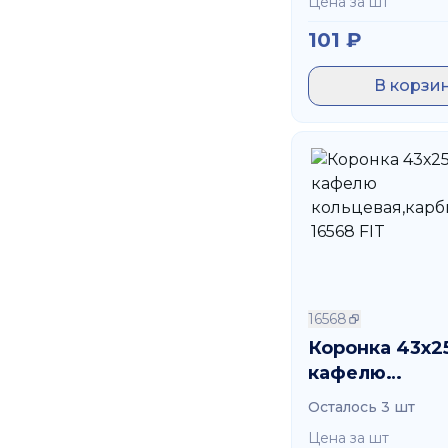
Цена за шт
101
₽
В корзи
16568
Коронка 43х2
кафелю
кольцевая,ка
Осталось 3 шт
16568 FIT
Цена за шт