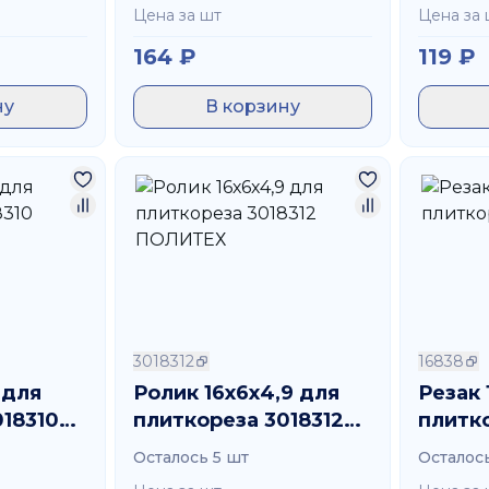
Цена за шт
Цена за 
164
₽
119
₽
ну
В корзину
3018312
16838
 для
Ролик 16х6х4,9 для
Резак 
018310
плиткореза 3018312
плитко
ПОЛИТЕХ
Осталось 5 шт
Осталос