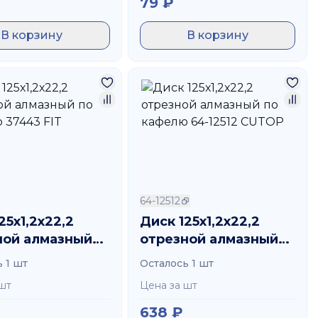
79
₽
В корзину
В корзину
64-12512
25х1,2х22,2
Диск 125х1,2х22,2
ной алмазный
отрезной алмазный
фелю 37443 FIT
по кафелю 64-12512
 1 шт
Осталось 1 шт
CUTOP
шт
Цена за шт
638
₽