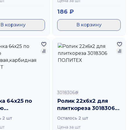
шт
Цена за шт
186
₽
В корзину
В корзину
3018306
ка 64х25 по
Ролик 22х6х2 для
ю
плиткореза 3018306
евая,карбидная
ПОЛИТЕХ
ь 2 шт
Осталось 2 шт
FIT
шт
Цена за шт