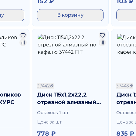
152
₽
103
₽
ну
В корзину
37442
37443
роликов
Диск 115х1,2х22,2
Диск 1
 КУРС
отрезной алмазный
отрез
по кафелю 37442 FIT
по ка
Осталось 1 шт
Осталось
Цена за шт
Цена за 
778
₽
835
₽