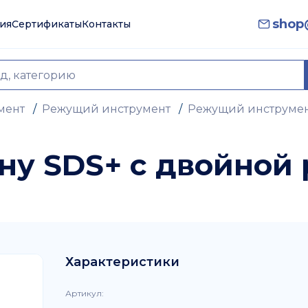
shop@
ия
Сертификаты
Контакты
мент
/
Режущий инструмент
/
Режущий инструмен
ону SDS+ с двойной
Характеристики
Артикул
: