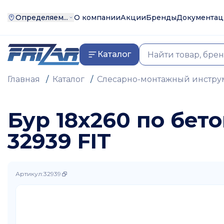
Определяем...
О компании
Акции
Бренды
Документац
Каталог
Главная
/
Каталог
/
Слесарно-монтажный инстру
Бур 18х260 по бет
32939 FIT
Артикул
:
32939