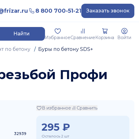
frizar.ru
8 800 700-51-21
Заказать звонок
Найти
Избранное
Сравнение
Корзина
Войти
т по бетону
/
Буры по бетону SDS+
 резьбой Профи
В избранное
Сравнить
295
₽
32939
Осталось 2 шт