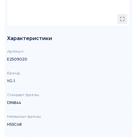
Характеристики
Артикул
:
E2509020
Бренд
:
YG-1
Стандарт фрезы
:
DIN844
Материал фрезы
:
HSSCo8