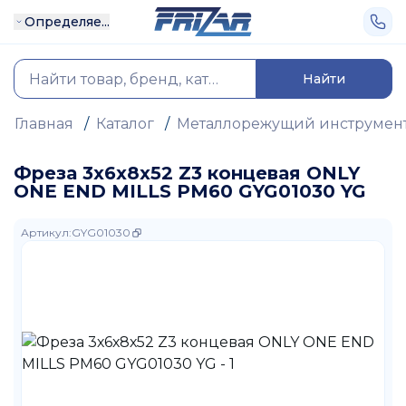
Определяе...
Найти
Главная
/
Каталог
/
Металлорежущий инструмен
Фреза 3х6х8х52 Z3 концевая ONLY
ONE END MILLS PM60 GYG01030 YG
Артикул
:
GYG01030