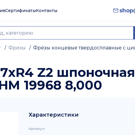
shop@
ия
Сертификаты
Контакты
т
/
Фрезы
/
Фрезы концевые твердосплавные с ц
27хR4 Z2 шпоночна
HM 19968 8,000
Характеристики
Артикул
: