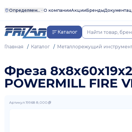
Определяем...
О компании
Акции
Бренды
Документац
Каталог
Главная
/
Каталог
/
Металлорежущий инструмен
Фреза 8х8х60х19х
POWERMILL FIRE V
Артикул
:
19968 8,000