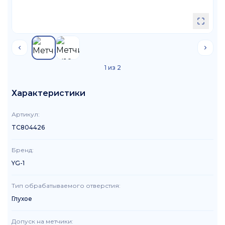
1
из
2
Характеристики
Артикул
:
TC804426
Бренд
:
YG-1
Тип обрабатываемого отверстия
:
Глухое
Допуск на метчики
: