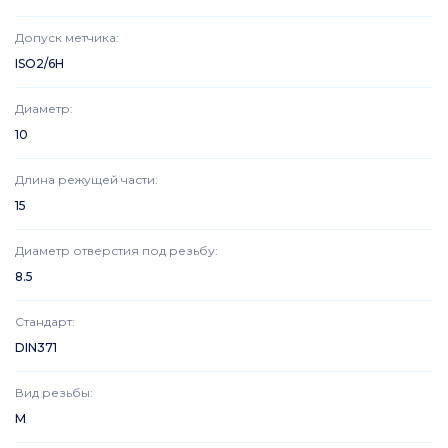
Допуск метчика
:
ISO2/6H
Диаметр
:
10
Длина режущей части
:
15
Диаметр отверстия под резьбу
:
8.5
Стандарт
:
DIN371
Вид резьбы
:
M