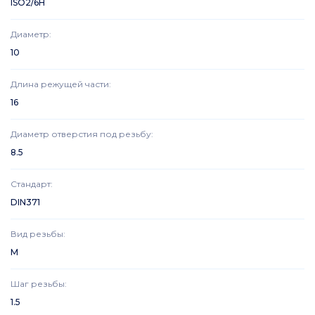
ISO2/6H
Диаметр
:
10
Длина режущей части
:
16
Диаметр отверстия под резьбу
:
8.5
Стандарт
:
DIN371
Вид резьбы
:
M
Шаг резьбы
:
1.5