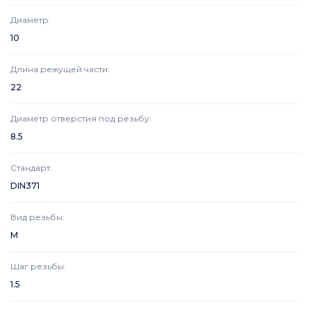
Диаметр
:
10
Длина режущей части
:
22
Диаметр отверстия под резьбу
:
8.5
Стандарт
:
DIN371
Вид резьбы
:
M
Шаг резьбы
:
1.5