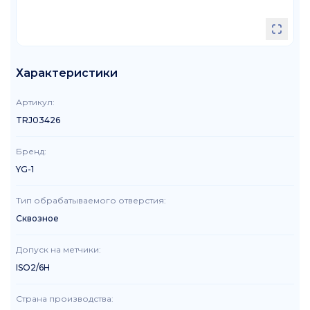
Характеристики
Артикул
:
TRJ03426
Бренд
:
YG-1
Тип обрабатываемого отверстия
:
Сквозное
Допуск на метчики
:
ISO2/6H
Страна производства
: