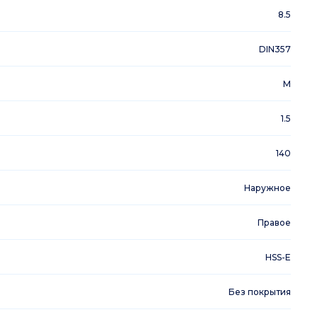
8.5
DIN357
M
1.5
140
Наружное
Правое
HSS-E
Без покрытия