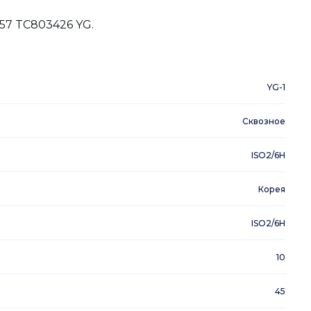
57 TC803426 YG.
YG-1
Сквозное
ISO2/6H
Корея
ISO2/6H
10
45