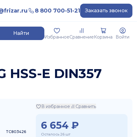
frizar.ru
8 800 700-51-21
Заказать звонок
Найти
Избранное
Сравнение
Корзина
Войти
G HSS-E DIN357
В избранное
Сравнить
6 654
₽
TC803426
Осталось 26 шт