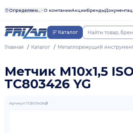
Определяем...
О компании
Акции
Бренды
Документац
Каталог
Главная
/
Каталог
/
Металлорежущий инструмен
Метчик М10х1,5 IS
TC803426 YG
Артикул
:
TC803426