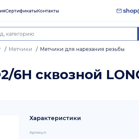
shop@
ия
Сертификаты
Контакты
т
/
Метчики
/
Метчики для нарезания резьбы
O2/6H сквозной LON
Характеристики
Артикул
: