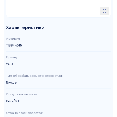
Характеристики
Артикул
:
TB844516
Бренд
:
YG-1
Тип обрабатываемого отверстия
:
Глухое
Допуск на метчики
:
ISO2/6H
Страна производства
: