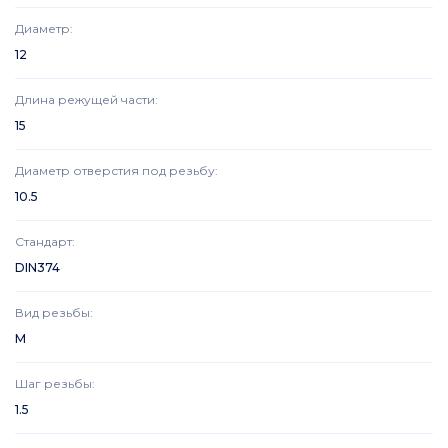
Диаметр
:
12
Длина режущей части
:
15
Диаметр отверстия под резьбу
:
10.5
Стандарт
:
DIN374
Вид резьбы
:
M
Шаг резьбы
:
1.5