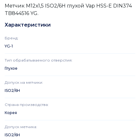
Метчик М12х1,5 ISO2/6H глухой Vap HSS-E DIN374
TB844516 YG.
Характеристики
Бренд
:
YG-1
Тип обрабатываемого отверстия
:
Глухое
Допуск на метчики
:
ISO2/6H
Страна производства
:
Корея
Допуск метчика
:
ISO2/6H