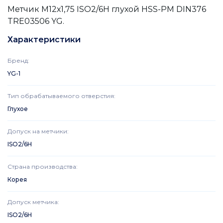
Метчик М12х1,75 ISO2/6H глухой HSS-PM DIN376
TRE03506 YG.
Характеристики
Бренд
:
YG-1
Тип обрабатываемого отверстия
:
Глухое
Допуск на метчики
:
ISO2/6H
Страна производства
:
Корея
Допуск метчика
:
ISO2/6H