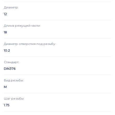
Диаметр
:
12
Длина режущей части
:
18
Диаметр отверстия под резьбу
:
10.2
Стандарт
:
DIN376
Вид резьбы
:
M
Шаг резьбы
:
1.75