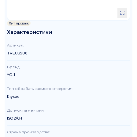
Хит продаж
Характеристики
Артикул
:
TRE03506
Бренд
:
YG-1
Тип обрабатываемого отверстия
:
Глухое
Допуск на метчики
:
ISO2/6H
Страна производства
: