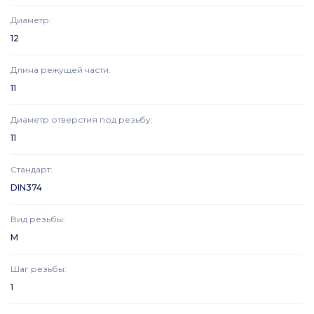
Диаметр
:
12
Длина режущей части
:
11
Диаметр отверстия под резьбу
:
11
Стандарт
:
DIN374
Вид резьбы
:
M
Шаг резьбы
:
1