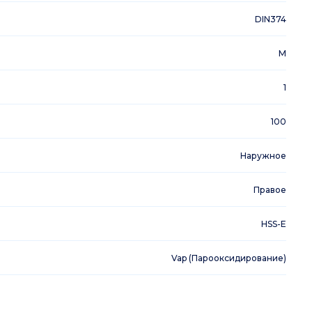
DIN374
M
1
100
Наружное
Правое
HSS-E
Vap (Парооксидирование)