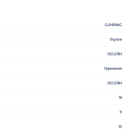
GUHRING
Глухое
ISO2/6H
Германия
ISO2/6H
16
11
15