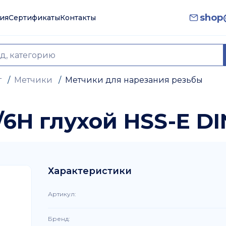
shop@
ия
Сертификаты
Контакты
т
/
Метчики
/
Метчики для нарезания резьбы
6H глухой HSS-E DI
Характеристики
Артикул
:
Бренд
: