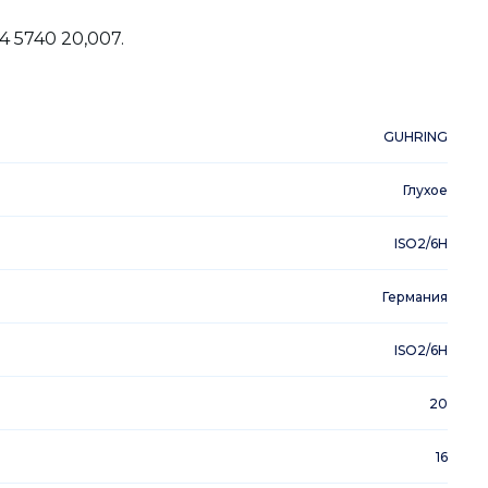
 5740 20,007.
GUHRING
Глухое
ISO2/6H
Германия
ISO2/6H
20
16