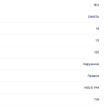
18.5
DIN374
M
1.5
125
Наружное
Правое
HSS-E-PM
TiN