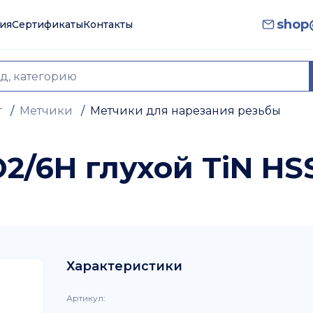
shop@
ия
Сертификаты
Контакты
т
/
Метчики
/
Метчики для нарезания резьбы
O2/6H глухой TiN HS
Характеристики
Артикул
: