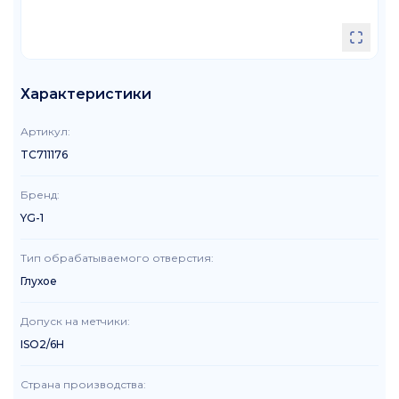
Характеристики
Артикул
:
TC711176
Бренд
:
YG-1
Тип обрабатываемого отверстия
:
Глухое
Допуск на метчики
:
ISO2/6H
Страна производства
: