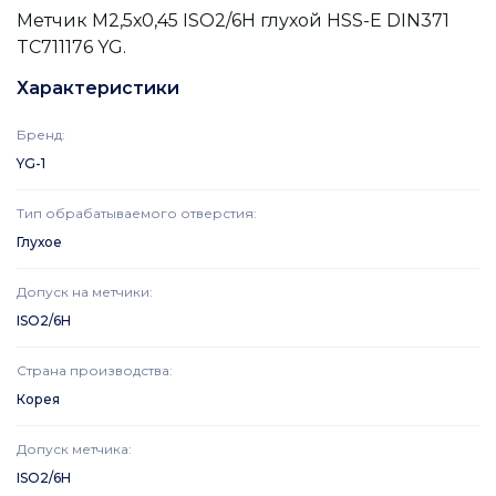
Метчик М2,5х0,45 ISO2/6H глухой HSS-E DIN371
TC711176 YG.
Характеристики
Бренд
:
YG-1
Тип обрабатываемого отверстия
:
Глухое
Допуск на метчики
:
ISO2/6H
Страна производства
:
Корея
Допуск метчика
:
ISO2/6H