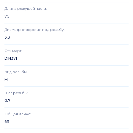
Длина режущей части
:
7.5
Диаметр отверстия под резьбу
:
3.3
Стандарт
:
DIN371
Вид резьбы
:
M
Шаг резьбы
:
0.7
Общая длина
:
63