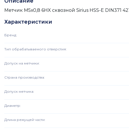
Описание
Метчик М5х0,8 6HX сквозной Sirius HSS-E DIN371 421
Характеристики
Бренд
:
Тип обрабатываемого отверстия
:
Допуск на метчики
:
Страна производства
:
Допуск метчика
:
Диаметр
:
Длина режущей части
: