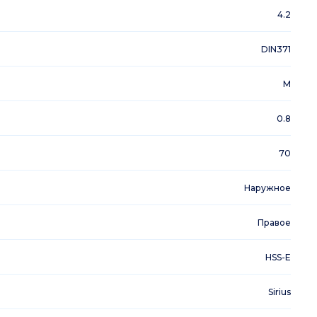
4.2
DIN371
M
0.8
70
Наружное
Правое
HSS-E
Sirius