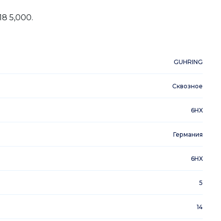
8 5,000.
GUHRING
Сквозное
6HX
Германия
6HX
5
14