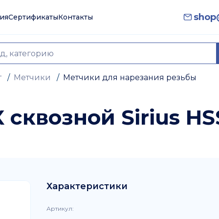
shop@
ия
Сертификаты
Контакты
т
/
Метчики
/
Метчики для нарезания резьбы
сквозной Sirius HSS
Характеристики
Артикул
: