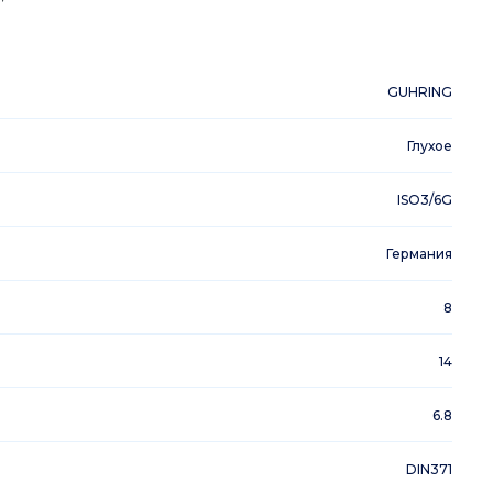
GUHRING
Глухое
ISO3/6G
Германия
8
14
6.8
DIN371