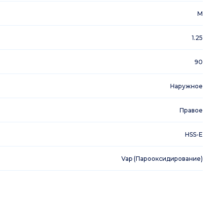
M
1.25
90
Наружное
Правое
HSS-E
Vap (Парооксидирование)