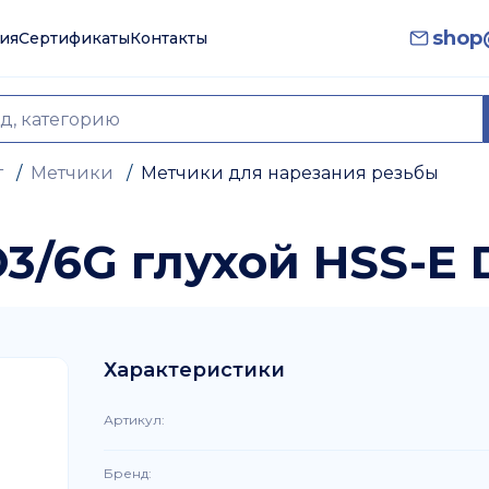
shop@
ия
Сертификаты
Контакты
т
/
Метчики
/
Метчики для нарезания резьбы
3/6G глухой HSS-E 
Характеристики
Артикул
:
Бренд
: