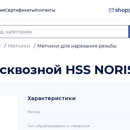
shop@
ия
Сертификаты
Контакты
т
/
Метчики
/
Метчики для нарезания резьбы
8 сквозной HSS NORI
Характеристики
Бренд
:
Тип обрабатываемого отверстия
: