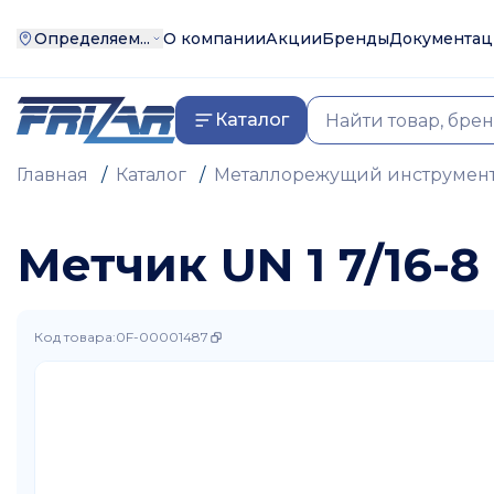
Определяем...
О компании
Акции
Бренды
Документац
Каталог
Главная
/
Каталог
/
Металлорежущий инструмен
Метчик UN 1 7/16-
Код товара
:
0F-00001487