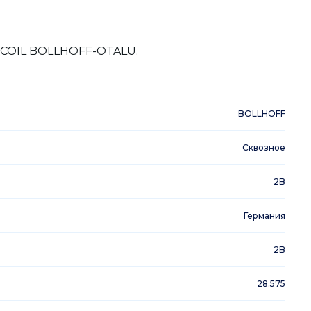
LI-COIL BOLLHOFF-OTALU.
BOLLHOFF
Сквозное
2B
Германия
2B
28.575