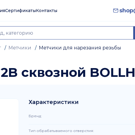
shop@
ия
Сертификаты
Контакты
т
/
Метчики
/
Метчики для нарезания резьбы
7 2B сквозной BOLL
Характеристики
Бренд
:
Тип обрабатываемого отверстия
: