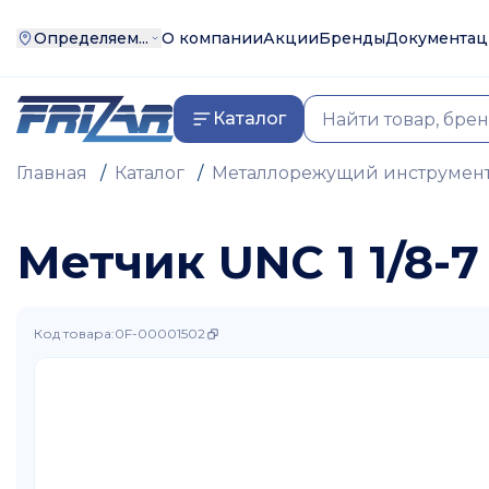
Определяем...
О компании
Акции
Бренды
Документац
Каталог
Главная
/
Каталог
/
Металлорежущий инструмен
Метчик UNC 1 1/8-
Код товара
:
0F-00001502