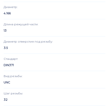
Диаметр
:
4.166
Длина режущей части
:
13
Диаметр отверстия под резьбу
:
3.5
Стандарт
:
DIN371
Вид резьбы
:
UNC
Шаг резьбы
:
32