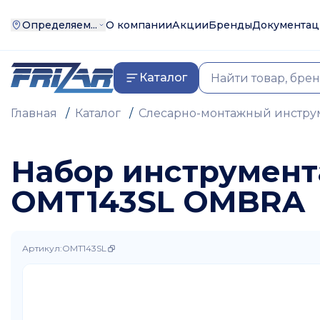
Определяем...
О компании
Акции
Бренды
Документац
Каталог
Главная
/
Каталог
/
Слесарно-монтажный инстру
Набор инструмент
OMT143SL OMBRA
Артикул
:
OMT143SL