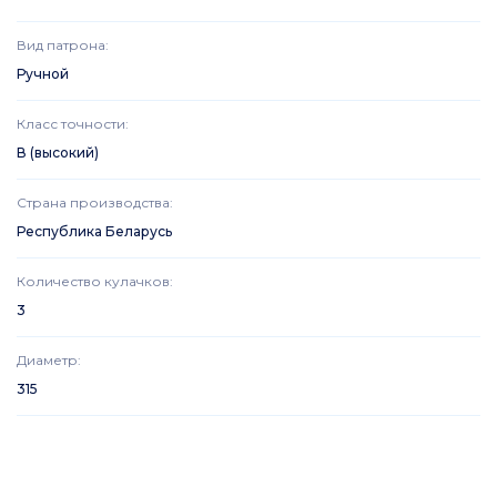
Вид патрона
:
Ручной
Класс точности
:
В (высокий)
Страна производства
:
Республика Беларусь
Количество кулачков
:
3
Диаметр
:
315