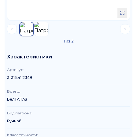
1
из
2
Характеристики
Артикул
:
3-315.41.234В
Бренд
:
БелТАПАЗ
Вид патрона
:
Ручной
Класс точности
: