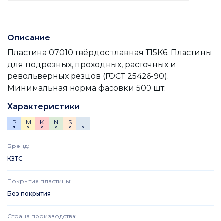
Описание
Пластина 07010 твёрдосплавная Т15К6. Пластины
для подрезных, проходных, расточных и
револьверных резцов (ГОСТ 25426-90).
Минимальная норма фасовки 500 шт.
Характеристики
P
M
K
N
S
H
Бренд
:
КЗТС
Покрытие пластины
:
Без покрытия
Страна производства
: