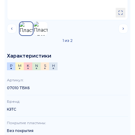
1
из
2
Характеристики
P
M
K
N
S
H
Артикул
:
07010 Т15К6
Бренд
:
КЗТС
Покрытие пластины
:
Без покрытия