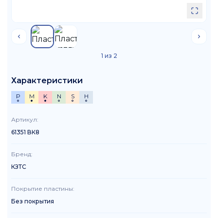
1
из
2
Характеристики
P
M
K
N
S
H
Артикул
:
61351 ВК8
Бренд
:
КЗТС
Покрытие пластины
:
Без покрытия