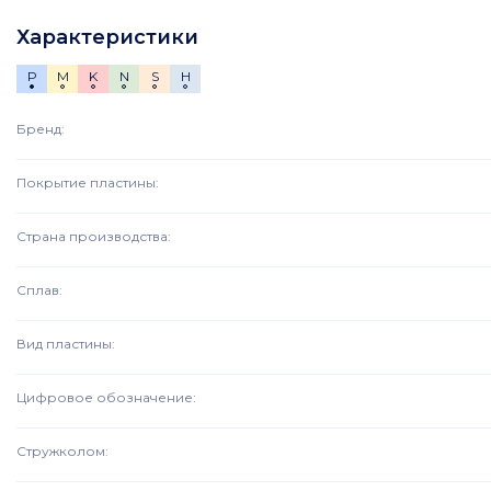
Характеристики
P
M
K
N
S
H
Бренд
:
Покрытие пластины
:
Страна производства
:
Сплав
:
Вид пластины
:
Цифровое обозначение
:
Стружколом
: