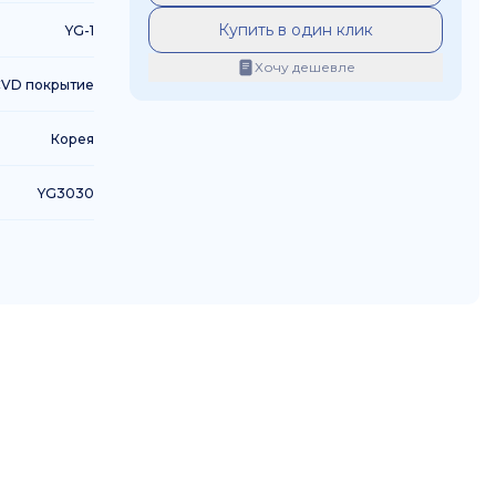
Купить в один клик
YG-1
Хочу дешевле
VD покрытие
Корея
YG3030