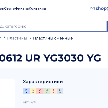
shop@
ия
Сертификаты
Контакты
т
/
Пластины
/
Пластины сменные
0612 UR YG3030 YG
Характеристики
P
M
K
N
S
H
Артикул
: