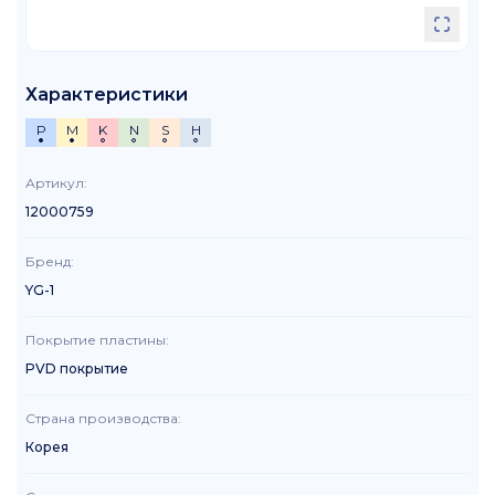
Характеристики
P
M
K
N
S
H
Артикул
:
12000759
Бренд
:
YG-1
Покрытие пластины
:
PVD покрытие
Страна производства
:
Корея