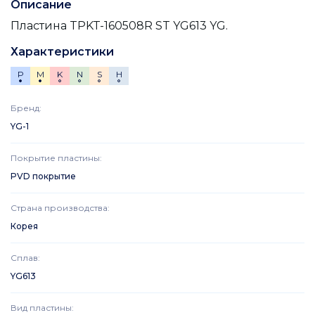
Описание
Пластина TPKT-160508R ST YG613 YG.
Характеристики
P
M
K
N
S
H
Бренд
:
YG-1
Покрытие пластины
:
PVD покрытие
Страна производства
:
Корея
Сплав
:
YG613
Вид пластины
: