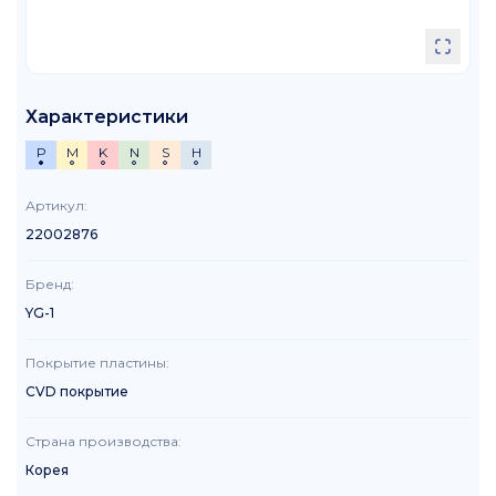
Характеристики
P
M
K
N
S
H
Артикул
:
22002876
Бренд
:
YG-1
Покрытие пластины
:
CVD покрытие
Страна производства
:
Корея