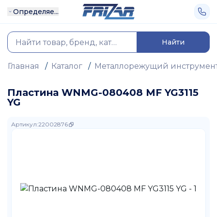
Определяе...
Найти
Главная
/
Каталог
/
Металлорежущий инструмен
Пластина WNMG-080408 MF YG3115
YG
Артикул
:
22002876