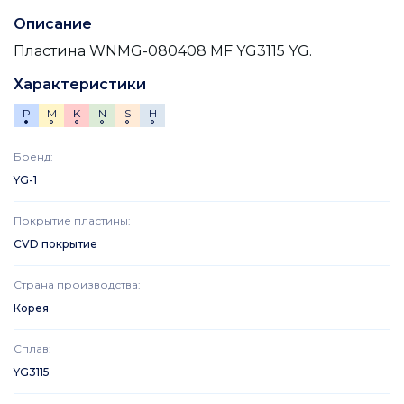
Описание
Пластина WNMG-080408 MF YG3115 YG.
Характеристики
P
M
K
N
S
H
Бренд
:
YG-1
Покрытие пластины
:
CVD покрытие
Страна производства
:
Корея
Сплав
:
YG3115