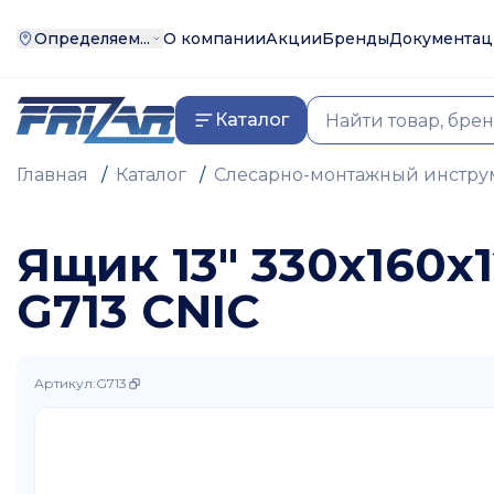
Определяем...
О компании
Акции
Бренды
Документац
Каталог
Главная
/
Каталог
/
Слесарно-монтажный инстру
Ящик 13" 330х160
G713 CNIC
Артикул
:
G713