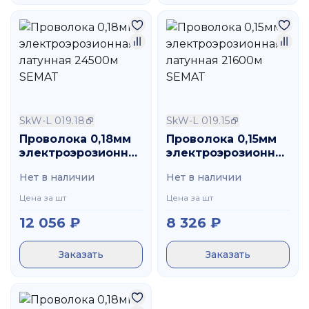
SkW-L 019.18
SkW-L 019.15
Проволока 0,18мм
Проволока 0,15мм
электроэрозионная
электроэрозионная
латунная 24500м
латунная 21600м
Нет в наличии
Нет в наличии
SEMAT
SEMAT
Цена за шт
Цена за шт
12 056
₽
8 326
₽
Заказать
Заказать