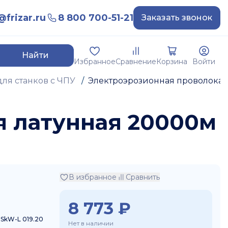
frizar.ru
8 800 700-51-21
Заказать звонок
Найти
Избранное
Сравнение
Корзина
Войти
ля станков с ЧПУ
/
Электроэрозионная проволока
я латунная 20000м
В избранное
Сравнить
8 773
₽
SkW-L 019.20
Нет в наличии