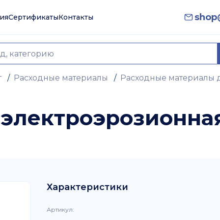
shop@
ия
Сертификаты
Контакты
т
/
Расходные материалы
/
Расходные материалы д
 электроэрозионна
Характеристики
Артикул
: