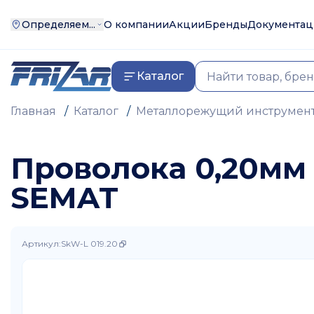
Определяем...
О компании
Акции
Бренды
Документац
Каталог
Главная
/
Каталог
/
Металлорежущий инструмен
Проволока 0,20мм
SEMAT
Артикул
:
SkW-L 019.20