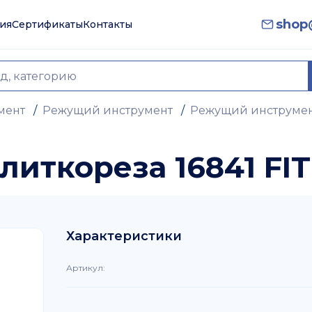
shop@
ия
Сертификаты
Контакты
мент
/
Режущий инструмент
/
Режущий инструмент
литкореза 16841 FIT
Характеристики
Артикул
: