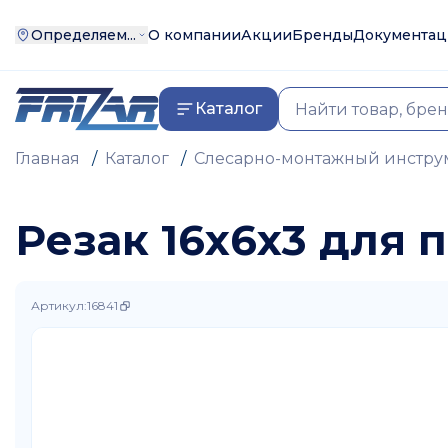
Определяем...
О компании
Акции
Бренды
Документац
Каталог
Главная
/
Каталог
/
Слесарно-монтажный инстру
Резак 16х6х3 для п
Артикул
:
16841